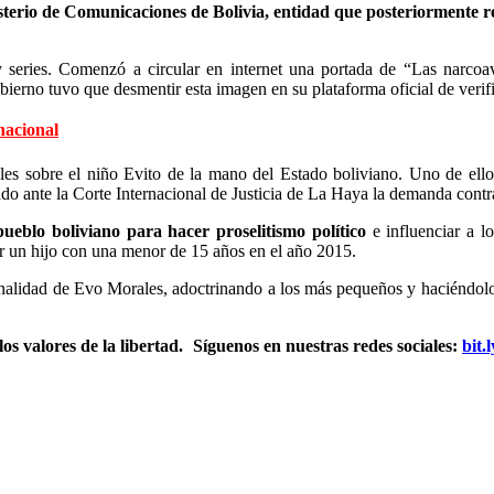
terio de Comunicaciones de Bolivia, entidad que posteriormente rea
y series. Comenzó a circular en internet una portada de “Las narcoav
bierno tuvo que desmentir esta imagen en su plataforma oficial de verif
nacional
les sobre el niño Evito de la mano del Estado boliviano. Uno de ello
ado ante la Corte Internacional de Justicia de La Haya la demanda contra
 pueblo boliviano para hacer proselitismo político
e influenciar a l
er un hijo con una menor de 15 años en el año 2015.
sonalidad de Evo Morales, adoctrinando a los más pequeños y haciéndol
s valores de la libertad.
Síguenos en nuestras redes sociales:
bit