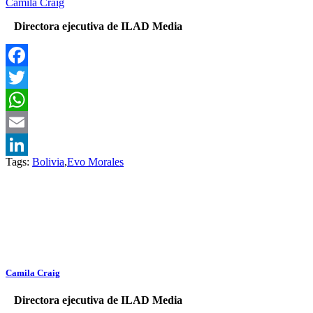
Camila Craig
Directora ejecutiva de ILAD Media
Facebook
Twitter
WhatsApp
Email
Tags:
Bolivia
,
Evo Morales
LinkedIn
Camila Craig
Directora ejecutiva de ILAD Media