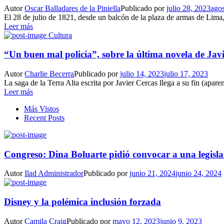
Autor
Oscar Balladares de la Piniella
Publicado por
julio 28, 2023
agos
El 28 de julio de 1821, desde un balcón de la plaza de armas de Lima
Leer más
Cultura
“Un buen mal policía”, sobre la última novela de Jav
Autor
Charlie Becerra
Publicado por
julio 14, 2023
julio 17, 2023
La saga de la Terra Alta escrita por Javier Cercas llega a su fin (apare
Leer más
Más Vistos
Recent Posts
Congreso: Dina Boluarte pidió convocar a una legisla
Autor
Ilad Administrador
Publicado por
junio 21, 2024
junio 24, 2024
Disney y la polémica inclusión forzada
Autor
Camila Craig
Publicado por
mayo 12, 2023
junio 9, 2023