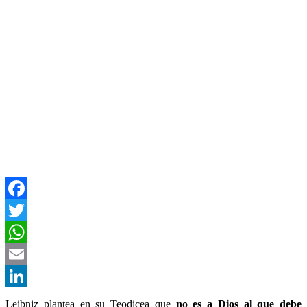
Facebook
Twitter
WhatsApp
Email
LinkedIn
Leibniz plantea en su Teodicea que
no es a Dios al que debe