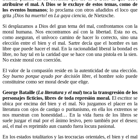
atribuirse el mal. A Dios se le excluye de estos temas, como de
los eventos humanos
; lo proclama con otros añadidos el loco que
grita
¡Dios ha muerto!
en
La gaya ciencia
, de Nietzsche.
Si desplazamos a Dios del gran tema del mal, confrontamos con la
moral humana. Nos encontramos así con la libertad. Esta no es,
como aseguran, el unívoco camino de hacer lo correcto, sino una
elección entre el bien y el mal. Sartre decía que el hombre es tan
libre que puede hacer el mal. En la racionalidad liberal la bondad es
libre, no hay tal en la caridad que se hace con una pistola en la sien.
No existe moral con coerción.
El valor de la compasión reside en la autenticidad de una elección.
Soy bueno porque ayudo por decisión libre
, el hombre solo puede
constituirse como ser moral desde que elige.
George Bataille (
La literatura y el mal
) toca la transgresión de los
personajes ficticios, libres de toda represión moral.
El escritor se
ubica por encima del bien y el mal. No juzgamos el placer en la
literatura con ojos de castigo o puritanismo, en ella los extremos se
nos muestran con honestidad… En la vida fuera de los libros se
suele juzgar el mal por el ánimo lesivo, pero también por el deseo;
así, el mal es reprimido aun cuando fuera locura pasional.
En los estados totalitarios y las teocracias orientales, el bien y el mal