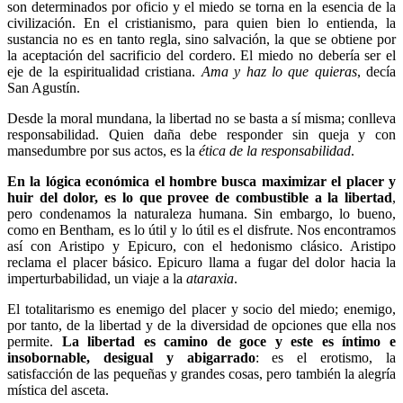
son determinados por oficio y el miedo se torna en la esencia de la
civilización. En el cristianismo, para quien bien lo entienda, la
sustancia no es en tanto regla, sino salvación, la que se obtiene por
la aceptación del sacrificio del cordero. El miedo no debería ser el
eje de la espiritualidad cristiana.
Ama y haz lo que quieras
, decía
San Agustín.
Desde la moral mundana, la libertad no se basta a sí misma; conlleva
responsabilidad. Quien daña debe responder sin queja y con
mansedumbre por sus actos, es la
ética de la responsabilidad
.
En la lógica económica el hombre busca maximizar el placer y
huir del dolor, es lo que provee de combustible a la libertad
,
pero condenamos la naturaleza humana. Sin embargo, lo bueno,
como en Bentham, es lo útil y lo útil es el disfrute. Nos encontramos
así con Aristipo y Epicuro, con el hedonismo clásico. Aristipo
reclama el placer básico. Epicuro llama a fugar del dolor hacia la
imperturbabilidad, un viaje a la
ataraxia
.
El totalitarismo es enemigo del placer y socio del miedo; enemigo,
por tanto, de la libertad y de la diversidad de opciones que ella nos
permite.
La libertad es camino de goce y este es íntimo e
insobornable, desigual y abigarrado
: es el erotismo, la
satisfacción de las pequeñas y grandes cosas, pero también la alegría
mística del asceta.