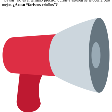
“Caviar” no es el término preciso, quizás a alguien se le ocurra otro
mejor.
¿Acaso “fariseos criollos”?