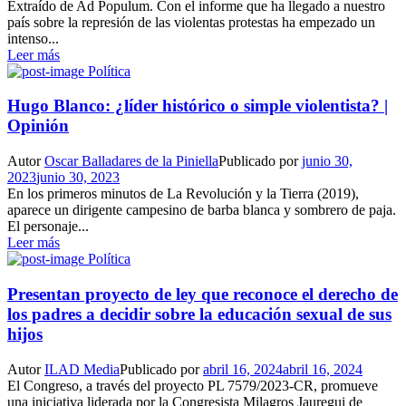
Extraído de Ad Populum. Con el informe que ha llegado a nuestro
país sobre la represión de las violentas protestas ha empezado un
intenso...
Leer más
Política
Hugo Blanco: ¿líder histórico o simple violentista? |
Opinión
Autor
Oscar Balladares de la Piniella
Publicado por
junio 30,
2023
junio 30, 2023
En los primeros minutos de La Revolución y la Tierra (2019),
aparece un dirigente campesino de barba blanca y sombrero de paja.
El personaje...
Leer más
Política
Presentan proyecto de ley que reconoce el derecho de
los padres a decidir sobre la educación sexual de sus
hijos
Autor
ILAD Media
Publicado por
abril 16, 2024
abril 16, 2024
El Congreso, a través del proyecto PL 7579/2023-CR, promueve
una iniciativa liderada por la Congresista Milagros Jauregui de