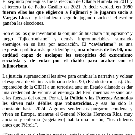
El segundo parteaguas fue la elección de Ollanta Humala en 2011 y
el tercero la de Pedro Castillo en 2021. A decir verdad,
en 1990
fueron ellos los que eligieron a Fujimori y le jugaron sucio a
Vargas Llosa
…y le hubieran seguido jugando sucio si el escritor
ganaba las elecciones.
Son ellos los que inventaron la conjunción huachafa “fujiaprismo” y
luego “fujicerronismo” y demás impronunciables, sumando
enemigos en su lista por asociación. El
“caviarismo”
es una
expresión política más que ideológica,
una némesis de los 90, una
entidad capaz de asolapar los estropicios del extremismo
socialista y de votar por el diablo para acabar con el
fujimorismo
.
La justicia supranacional les sirve para cambiar la narrativa y voltear
el esquema de víctima-victimario de los 90, (Estado-terroristas). Una
reparación de la CIDH a un terrorista ante un Estado allanado es dar
una credencial de víctima al enemigo del Perú mientras se sanciona
a las fuerzas del orden. Por tal,
la Policía y las Fuerzas Armadas
les sirven más débiles que robustecidas…
y esa ha sido la
constante hasta 2024. Algunos senderistas purgaron condena y
viven en Europa, mientras el General Nicolás Hermoza Ríos, muy
anciano y enfermo (vegetativo) habita una prisión, “los chilenos
antes que Piérola”.