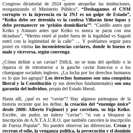
Congreso dictatorial de 2024 quiere atropellar las instituciones,
reorganizando el Ministerio Público”.
“Deshagamos el CNM
corrupto vs la injerencia en la JNJ es un golpe de Estado”,
“Keiko debe ser detenida vs la confesa Villarán tiene lupus y
debe permanecer en ‘prisión domiciliaria’”
. “Castillo antes que
Keiko y Antauro antes que Keiko vs nunca se pacta con una
dictadura”, “Merino entró al poder fuera de la legalidad vs Sagasti
entró con la legitimidad de la calle” … Y podríamos seguir para
poner en vitrina
las inconsistencias caviares, donde lo bueno es
malo y viceversa, según convenga
.
¿Cómo definir a un caviar? Difícil, no se trata del apellido o la
riqueza ni de retrotraerse a la gauche caviar francesa o a los
champagne socialists ingleses. ¿La lucha por los derechos humanos
es lo que los agrupa?
Los derechos humanos son una conquista
liberal y la Constitución
(y sus derechos fundamentales)
son una
garantía del individuo
, propia del Estado liberal.
Hasta allí, ¿qué es ser “caviar”? Hay algunos parteaguas de la
historia reciente que los define,
la creación del “enemigo único”
desde 2000: Alberto Fujimori y por correlato, su hija Keiko
.
Escribe, sin pudor, un tuitero “caviar”: “si van a bloquear la
inscripción de A.N.T.A.U.R.O, que también cancelen la inscripción
de Fuerza Popular”. No pueden observar las diferencias.
Crean y
recrean el odio, la venganza política, la persecución y el dominio