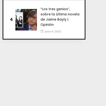
“Los tres genios”,
sobre la última novela
4
de Jaime Bayly |
Opinión
junio 9, 2023