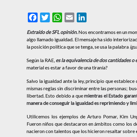
Facebook
Twitter
WhatsApp
Email
LinkedIn
Extraído de SFL opinión.
Nos encontramos en un momen
algo llamado igualdad. El mensaje ha sido interioriz
la posición política que se tenga, se usa la palabra
igu
Según la RAE,
es la equivalencia de dos cantidades o
material es estar a favor de una tiranía?
Salvo la igualdad ante la ley, principio que establece
mismas reglas sin discriminar entre las personas; bus
libertad. Esto debido a que
mientras el Estado garant
manera de conseguir la igualdad es reprimiendo y lim
Utilicemos los ejemplos de Arturo Pomar, Kim Ung
Fueron niños que destacaron en ámbitos como los de l
nacieron con talentos que los hicieron resaltar sobre e