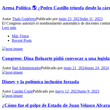
Arena Política 🌎 ¿Pedro Castillo triunfa desde la cár
Autor
Thaís Gutiérrez
Publicado por
junio 23, 2023
julio 11, 2023
El Congreso autorizó el nombramiento automático de docentes contrat
Leer más
Más Vistos
Recent Posts
Congreso: Dina Boluarte pidió convocar a una legisla
Autor
Ilad Administrador
Publicado por
junio 21, 2024
junio 24, 2024
Disney y la polémica inclusión forzada
Autor
Camila Craig
Publicado por
mayo 12, 2023
junio 9, 2023
¿Cómo fue el golpe de Estado de Juan Velasco Alvar