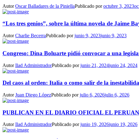
Autor
Oscar Balladares de la Piniella
Publicado por
octubre 3, 2023
oc
“Los tres genios”, sobre la última novela de Jaime Ba
Autor
Charlie Becerra
Publicado por
junio 9, 2023
junio 9, 2023
Congreso: Dina Boluarte pidió convocar a una legisla
Autor
Ilad Administrador
Publicado por
junio 21, 2024
junio 24, 2024
Del caos al orden: Italia o como salir de la inestabilida
Autor
Juan Diego López
Publicado por
julio 6, 2026
julio 6, 2026
PUBLICAN EN EL DIARIO OFICIAL EL PERUAN
Autor
Ilad Administrador
Publicado por
junio 19, 2026
junio 19, 2026