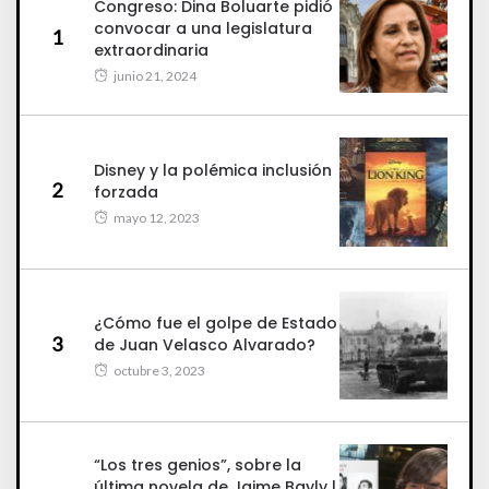
Congreso: Dina Boluarte pidió
convocar a una legislatura
1
extraordinaria
junio 21, 2024
Disney y la polémica inclusión
2
forzada
mayo 12, 2023
¿Cómo fue el golpe de Estado
3
de Juan Velasco Alvarado?
octubre 3, 2023
“Los tres genios”, sobre la
última novela de Jaime Bayly |