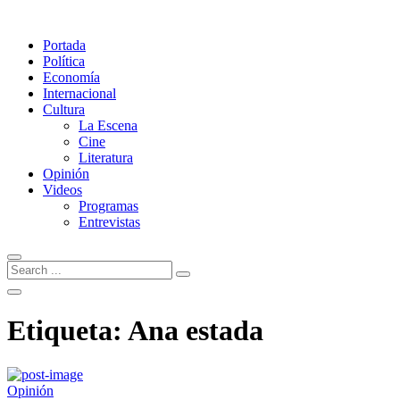
Portada
Política
Economía
Internacional
Cultura
La Escena
Cine
Literatura
Opinión
Videos
Programas
Entrevistas
Etiqueta:
Ana estada
Opinión