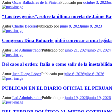
Autor
Oscar Balladares de la Piniella
Publicado por
octubre 3, 2023
oc
“Los tres genios”, sobre la última novela de Jaime Ba
Autor
Charlie Becerra
Publicado por
junio 9, 2023
junio 9, 2023
Congreso: Dina Boluarte pidió convocar a una legisla
Autor
Ilad Administrador
Publicado por
junio 21, 2024
junio 24, 2024
Del caos al orden: Italia o como salir de la inestabilida
Autor
Juan Diego López
Publicado por
julio 6, 2026
julio 6, 2026
PUBLICAN EN EL DIARIO OFICIAL EL PERUAN
Autor
Ilad Administrador
Publicado por
junio 19, 2026
junio 19, 2026
DEL TERROR POLÍTICO AL MIEDO COTIDIANO