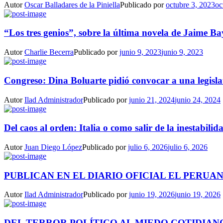
Autor
Oscar Balladares de la Piniella
Publicado por
octubre 3, 2023
oc
“Los tres genios”, sobre la última novela de Jaime Ba
Autor
Charlie Becerra
Publicado por
junio 9, 2023
junio 9, 2023
Congreso: Dina Boluarte pidió convocar a una legisla
Autor
Ilad Administrador
Publicado por
junio 21, 2024
junio 24, 2024
Del caos al orden: Italia o como salir de la inestabilida
Autor
Juan Diego López
Publicado por
julio 6, 2026
julio 6, 2026
PUBLICAN EN EL DIARIO OFICIAL EL PERUAN
Autor
Ilad Administrador
Publicado por
junio 19, 2026
junio 19, 2026
DEL TERROR POLÍTICO AL MIEDO COTIDIANO