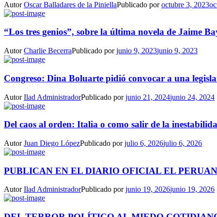
Autor
Oscar Balladares de la Piniella
Publicado por
octubre 3, 2023
oc
“Los tres genios”, sobre la última novela de Jaime Ba
Autor
Charlie Becerra
Publicado por
junio 9, 2023
junio 9, 2023
Congreso: Dina Boluarte pidió convocar a una legisla
Autor
Ilad Administrador
Publicado por
junio 21, 2024
junio 24, 2024
Del caos al orden: Italia o como salir de la inestabilida
Autor
Juan Diego López
Publicado por
julio 6, 2026
julio 6, 2026
PUBLICAN EN EL DIARIO OFICIAL EL PERUAN
Autor
Ilad Administrador
Publicado por
junio 19, 2026
junio 19, 2026
DEL TERROR POLÍTICO AL MIEDO COTIDIANO