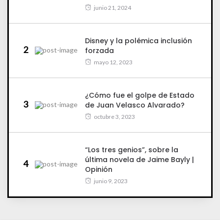
junio 21, 2024
Disney y la polémica inclusión
2
forzada
mayo 12, 2023
¿Cómo fue el golpe de Estado
3
de Juan Velasco Alvarado?
octubre 3, 2023
“Los tres genios”, sobre la
última novela de Jaime Bayly |
4
Opinión
junio 9, 2023