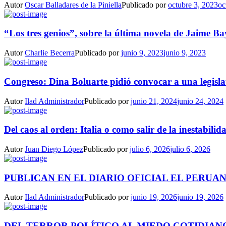
Autor
Oscar Balladares de la Piniella
Publicado por
octubre 3, 2023
oc
“Los tres genios”, sobre la última novela de Jaime Ba
Autor
Charlie Becerra
Publicado por
junio 9, 2023
junio 9, 2023
Congreso: Dina Boluarte pidió convocar a una legisla
Autor
Ilad Administrador
Publicado por
junio 21, 2024
junio 24, 2024
Del caos al orden: Italia o como salir de la inestabilida
Autor
Juan Diego López
Publicado por
julio 6, 2026
julio 6, 2026
PUBLICAN EN EL DIARIO OFICIAL EL PERUAN
Autor
Ilad Administrador
Publicado por
junio 19, 2026
junio 19, 2026
DEL TERROR POLÍTICO AL MIEDO COTIDIANO