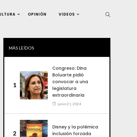
ULTURA
OPINIÓN
VIDEOS
MÁS LEÍDOS
Congreso: Dina
Boluarte pidió
convocar a una
1
legislatura
extraordinaria
junio 21, 2024
Disney y la polémica
2
inclusión forzada