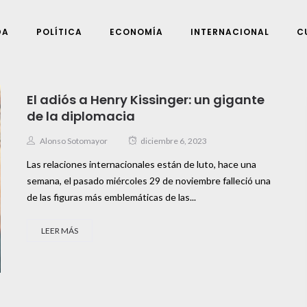
DA
POLÍTICA
ECONOMÍA
INTERNACIONAL
C
El adiós a Henry Kissinger: un gigante
de la diplomacia
Alonso Sotomayor
diciembre 6, 2023
Las relaciones internacionales están de luto, hace una
semana, el pasado miércoles 29 de noviembre falleció una
de las figuras más emblemáticas de las...
LEER MÁS