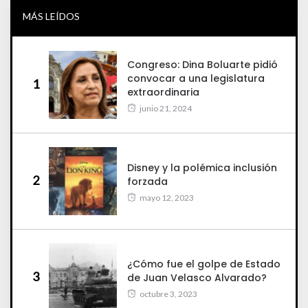
MÁS LEÍDOS
Congreso: Dina Boluarte pidió
convocar a una legislatura
1
extraordinaria
junio 21, 2024
Disney y la polémica inclusión
2
forzada
mayo 12, 2023
¿Cómo fue el golpe de Estado
3
de Juan Velasco Alvarado?
octubre 3, 2023