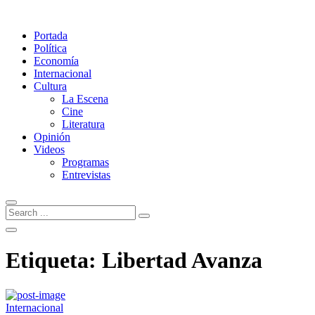
Portada
Política
Economía
Internacional
Cultura
La Escena
Cine
Literatura
Opinión
Videos
Programas
Entrevistas
Etiqueta:
Libertad Avanza
Internacional