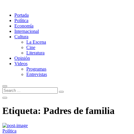
Portada
Política
Economía
Internacional
Cultura
La Escena
Cine
Literatura
Opinión
Videos
Programas
Entrevistas
Etiqueta:
Padres de familia
Política