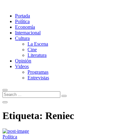
Portada
Política
Economía
Internacional
Cultura
La Escena
Cine
Literatura
Opinión
Videos
Programas
Entrevistas
Etiqueta:
Reniec
Política