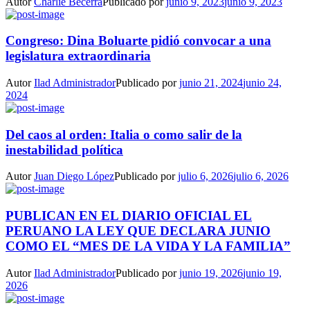
Autor
Charlie Becerra
Publicado por
junio 9, 2023
junio 9, 2023
Congreso: Dina Boluarte pidió convocar a una
legislatura extraordinaria
Autor
Ilad Administrador
Publicado por
junio 21, 2024
junio 24,
2024
Del caos al orden: Italia o como salir de la
inestabilidad política
Autor
Juan Diego López
Publicado por
julio 6, 2026
julio 6, 2026
PUBLICAN EN EL DIARIO OFICIAL EL
PERUANO LA LEY QUE DECLARA JUNIO
COMO EL “MES DE LA VIDA Y LA FAMILIA”
Autor
Ilad Administrador
Publicado por
junio 19, 2026
junio 19,
2026