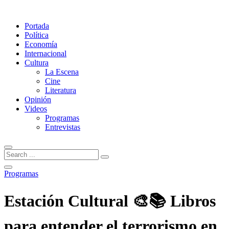
Portada
Política
Economía
Internacional
Cultura
La Escena
Cine
Literatura
Opinión
Videos
Programas
Entrevistas
Programas
Estación Cultural 🎨📚 Libros
para entender el terrorismo en