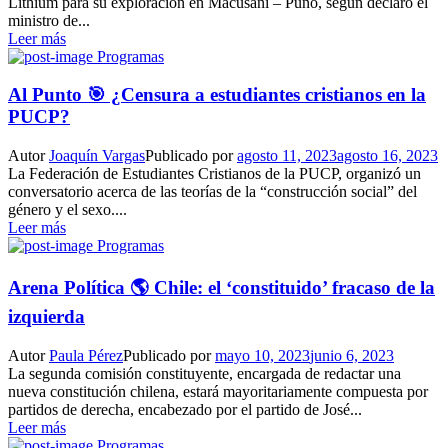
Lithium para su exploración en Macusani – Puno, según declaró el
ministro de...
Leer más
Programas
Al Punto 🎯 ¿Censura a estudiantes cristianos en la
PUCP?
Autor
Joaquín Vargas
Publicado por
agosto 11, 2023
agosto 16, 2023
La Federación de Estudiantes Cristianos de la PUCP, organizó un
conversatorio acerca de las teorías de la “construcción social” del
género y el sexo....
Leer más
Programas
Arena Política 🌎 Chile: el ‘constituido’ fracaso de la
izquierda
Autor
Paula Pérez
Publicado por
mayo 10, 2023
junio 6, 2023
La segunda comisión constituyente, encargada de redactar una
nueva constitución chilena, estará mayoritariamente compuesta por
partidos de derecha, encabezado por el partido de José...
Leer más
Programas