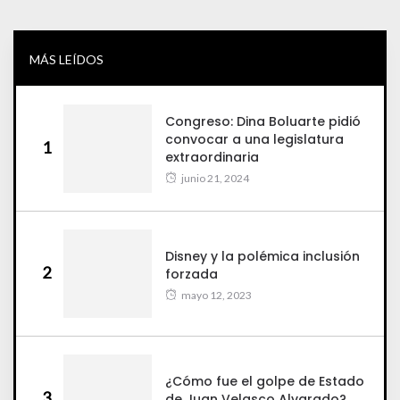
MÁS LEÍDOS
Congreso: Dina Boluarte pidió
convocar a una legislatura
1
extraordinaria
junio 21, 2024
Disney y la polémica inclusión
2
forzada
mayo 12, 2023
¿Cómo fue el golpe de Estado
3
de Juan Velasco Alvarado?