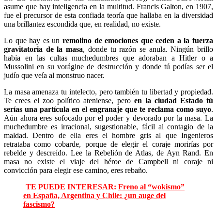
asume que hay inteligencia en la multitud. Francis Galton, en 1907,
fue el precursor de esta confiada teoría que hallaba en la diversidad
una brillantez escondida que, en realidad, no existe.
Lo que hay es un
remolino de emociones que ceden a la fuerza
gravitatoria de la masa
, donde tu razón se anula. Ningún brillo
había en las cultas muchedumbres que adoraban a Hitler o a
Mussolini en su vorágine de destrucción y donde tú podías ser el
judío que veía al monstruo nacer.
La masa amenaza tu intelecto, pero también tu libertad y propiedad.
Te crees el zoo político ateniense, pero
en la ciudad Estado tú
serías una partícula en el engranaje que te reclama como suyo
.
Aún ahora eres sofocado por el poder y devorado por la masa. La
muchedumbre es irracional, sugestionable, fácil al contagio de la
maldad. Dentro de ella eres el hombre gris al que Ingenieros
retrataba como cobarde, porque de elegir el coraje morirías por
rebelde y descreído. Lee la Rebelión de Atlas, de Ayn Rand. En
masa no existe el viaje del héroe de Campbell ni coraje ni
convicción para elegir ese camino, eres rebaño.
TE PUEDE INTERESAR:
Freno al “wokismo”
en España, Argentina y Chile: ¿un auge del
fascismo?