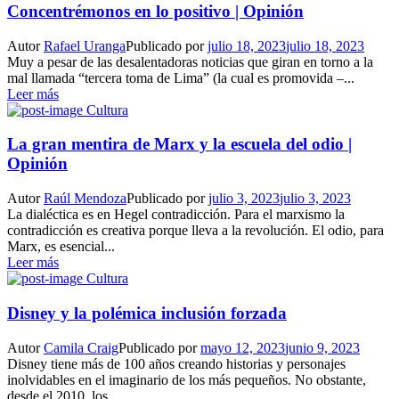
Concentrémonos en lo positivo | Opinión
Autor
Rafael Uranga
Publicado por
julio 18, 2023
julio 18, 2023
Muy a pesar de las desalentadoras noticias que giran en torno a la
mal llamada “tercera toma de Lima” (la cual es promovida –...
Leer más
Cultura
La gran mentira de Marx y la escuela del odio |
Opinión
Autor
Raúl Mendoza
Publicado por
julio 3, 2023
julio 3, 2023
La dialéctica es en Hegel contradicción. Para el marxismo la
contradicción es creativa porque lleva a la revolución. El odio, para
Marx, es esencial...
Leer más
Cultura
Disney y la polémica inclusión forzada
Autor
Camila Craig
Publicado por
mayo 12, 2023
junio 9, 2023
Disney tiene más de 100 años creando historias y personajes
inolvidables en el imaginario de los más pequeños. No obstante,
desde el 2010, los...