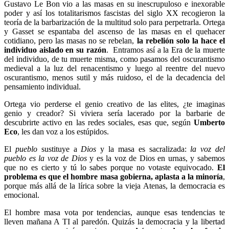
Gustavo Le Bon vio a las masas en su inescrupuloso e inexorable
poder y así los totalitarismos fascistas del siglo XX recogieron la
teoría de la barbarización de la multitud solo para perpetrarla. Ortega
y Gasset se espantaba del ascenso de las masas en el quehacer
cotidiano, pero las masas no se rebelan,
la rebelión solo la hace el
individuo aislado en su razón
. Entramos así a la Era de la muerte
del individuo, de tu muerte misma, como pasamos del oscurantismo
medieval a la luz del renacentismo y luego al reentre del nuevo
oscurantismo, menos sutil y más ruidoso, el de la decadencia del
pensamiento individual.
Ortega vio perderse el genio creativo de las elites, ¿te imaginas
genio y creador? Si viviera sería lacerado por la barbarie de
descubrirte activo en las redes sociales, esas que, según
Umberto
Eco
, les dan voz a los estúpidos.
El
pueblo
sustituye a
Dios
y la masa es sacralizada:
la voz del
pueblo es la voz de Dios
y es la voz de Dios en urnas, y sabemos
que no es cierto y tú lo sabes porque no votaste equivocado.
El
problema es que el hombre masa gobierna, aplasta a la minoría
,
porque más allá de la lírica sobre la vieja Atenas, la democracia es
emocional.
El hombre masa vota por tendencias, aunque esas tendencias te
lleven mañana A TI al paredón. Quizás la democracia y la libertad