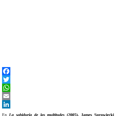
Facebook
Twitter
WhatsApp
Email
LinkedIn
En
La sabiduría de las multitudes
(2005), James Surowiecki