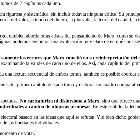
tomos de 7 capítulos cada uno.
 rigurosa y sistemática, sin incluir todavía ninguna crítica. Su princi
ía del valor, la teoría del dinero, la plusvalía, la teoría del capital, la t
rgo, también aborda otras aristas del pensamiento de Marx, como su visi
ginas podemos encontrar una explicación muy clara de en qué consisten l
samente los errores que Marx cometió en su reinterpretación del 
aminando la validez de cada uno de ellos. Así, cada capítulo del prim
nda una lectura secuencial de ambos tomos, también es posible abordar e
tes del primer capítulo de cada tomo y elaborar un cuadro comparativo
respetuosa.
No caricaturiza ni distorsiona a Marx,
sino que ofrece una
 individuales a cambio de utópicas promesas
. En este sentido, la lect
lectoral basado en las ideas que aquí se refutan. Y si bien dicho gobi
 de las libertades individuales.
 momento de votar.