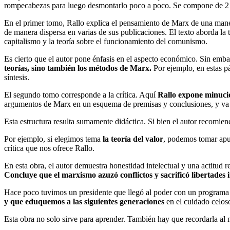
rompecabezas para luego desmontarlo poco a poco. Se compone de 2 
En el primer tomo, Rallo explica el pensamiento de Marx de una manera
de manera dispersa en varias de sus publicaciones. El texto aborda la teor
capitalismo y la teoría sobre el funcionamiento del comunismo.
Es cierto que el autor pone énfasis en el aspecto económico. Sin emba
teorías, sino también los métodos de Marx.
Por ejemplo, en estas pá
síntesis.
El segundo tomo corresponde a la crítica. Aquí
Rallo expone minucio
argumentos de Marx en un esquema de premisas y conclusiones, y va ex
Esta estructura resulta sumamente didáctica. Si bien el autor recomie
Por ejemplo, si elegimos tema
la teoría del valor
, podemos tomar apun
crítica que nos ofrece Rallo.
En esta obra, el autor demuestra honestidad intelectual y una actitud 
Concluye que el marxismo azuzó conflictos y sacrificó libertades
Hace poco tuvimos un presidente que llegó al poder con un programa e
y que eduquemos a las siguientes generaciones
en el cuidado celoso
Esta obra no solo sirve para aprender. También hay que recordarla al