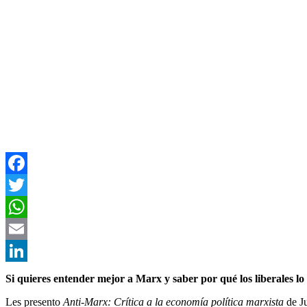
Facebook
Twitter
WhatsApp
Email
LinkedIn
Si quieres entender mejor a Marx y saber por qué los liberales lo cr
Les presento
Anti-Marx: Crítica a la economía política marxista
de J