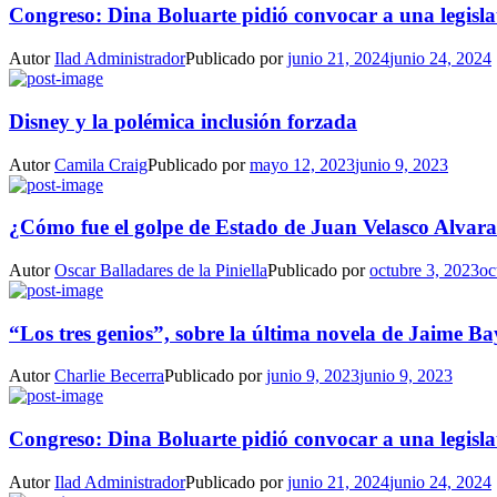
Congreso: Dina Boluarte pidió convocar a una legisla
Autor
Ilad Administrador
Publicado por
junio 21, 2024
junio 24, 2024
Disney y la polémica inclusión forzada
Autor
Camila Craig
Publicado por
mayo 12, 2023
junio 9, 2023
¿Cómo fue el golpe de Estado de Juan Velasco Alvar
Autor
Oscar Balladares de la Piniella
Publicado por
octubre 3, 2023
oc
“Los tres genios”, sobre la última novela de Jaime Ba
Autor
Charlie Becerra
Publicado por
junio 9, 2023
junio 9, 2023
Congreso: Dina Boluarte pidió convocar a una legisla
Autor
Ilad Administrador
Publicado por
junio 21, 2024
junio 24, 2024