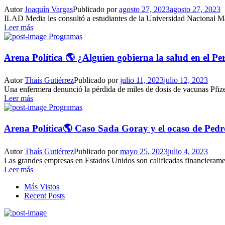
Autor
Joaquín Vargas
Publicado por
agosto 27, 2023
agosto 27, 2023
ILAD Media les consultó a estudiantes de la Universidad Nacional 
Leer más
Programas
Arena Política 🌎 ¿Alguien gobierna la salud en el Pe
Autor
Thaís Gutiérrez
Publicado por
julio 11, 2023
julio 12, 2023
Una enfermera denunció la pérdida de miles de dosis de vacunas Pfize
Leer más
Programas
Arena Política🌎 Caso Sada Goray y el ocaso de Pedro
Autor
Thaís Gutiérrez
Publicado por
mayo 25, 2023
julio 4, 2023
Las grandes empresas en Estados Unidos son calificadas financierament
Leer más
Más Vistos
Recent Posts