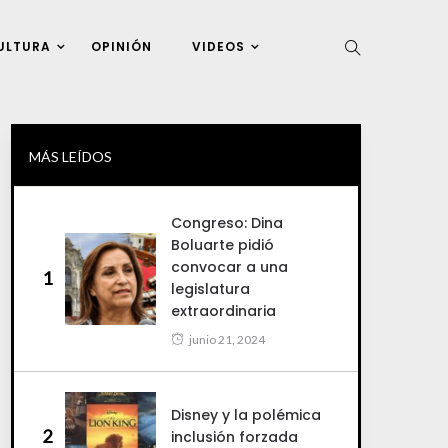
ULTURA
OPINIÓN
VIDEOS
MÁS LEÍDOS
Congreso: Dina
Boluarte pidió
convocar a una
1
legislatura
extraordinaria
junio 21, 2024
Disney y la polémica
2
inclusión forzada