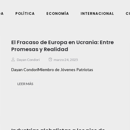
DA
POLÍTICA
ECONOMÍA
INTERNACIONAL
C
El Fracaso de Europa en Ucrania: Entre
Promesas y Realidad
Dayan Condori
marzo 24, 2025
Dayan CondoriMiembro de Jóvenes Patriotas
LEER MÁS