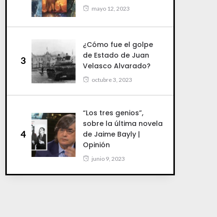
mayo 12, 2023
¿Cómo fue el golpe
de Estado de Juan
3
Velasco Alvarado?
octubre 3, 2023
“Los tres genios”,
sobre la última novela
4
de Jaime Bayly |
Opinión
junio 9, 2023