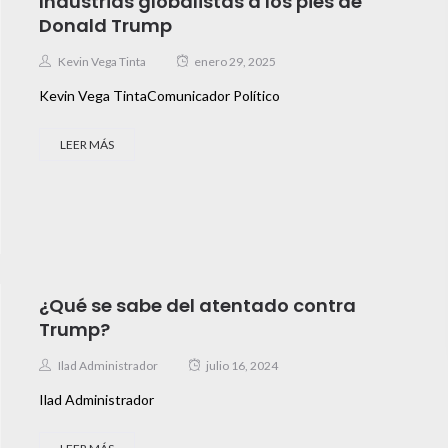
Industrias globalistas a los pies de
Donald Trump
Kevin Vega Tinta
enero 29, 2025
Kevin Vega TintaComunicador Político
LEER MÁS
¿Qué se sabe del atentado contra
Trump?
Ilad Administrador
julio 16, 2024
Ilad Administrador