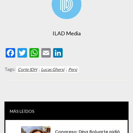
ILAD Media
Facebook
Twitter
WhatsApp
Email
LinkedIn
Tags:
,
,
Corte IDH
Lucas Ghersi
Perú
MÁS LEÍDOS
Congreso: Dina Boluarte pidió