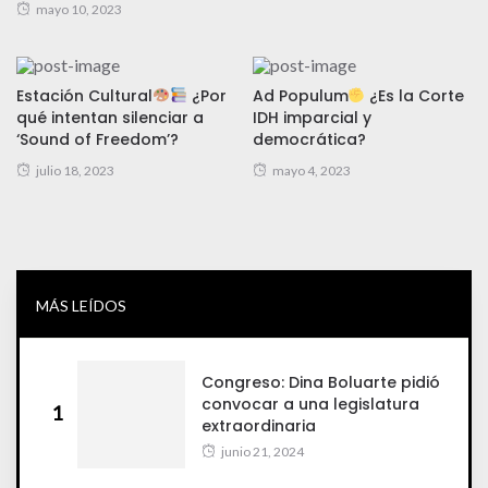
mayo 10, 2023
Estación Cultural
¿Por
Ad Populum
¿Es la Corte
qué intentan silenciar a
IDH imparcial y
‘Sound of Freedom’?
democrática?
julio 18, 2023
mayo 4, 2023
MÁS LEÍDOS
Congreso: Dina Boluarte pidió
convocar a una legislatura
1
extraordinaria
junio 21, 2024