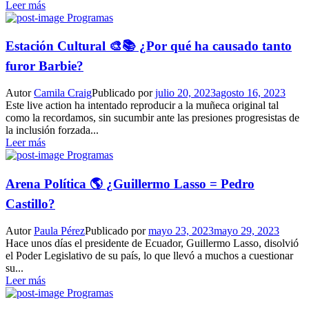
Leer más
Programas
Estación Cultural 🎨📚 ¿Por qué ha causado tanto
furor Barbie?
Autor
Camila Craig
Publicado por
julio 20, 2023
agosto 16, 2023
Este live action ha intentado reproducir a la muñeca original tal
como la recordamos, sin sucumbir ante las presiones progresistas de
la inclusión forzada...
Leer más
Programas
Arena Política 🌎 ¿Guillermo Lasso = Pedro
Castillo?
Autor
Paula Pérez
Publicado por
mayo 23, 2023
mayo 29, 2023
Hace unos días el presidente de Ecuador, Guillermo Lasso, disolvió
el Poder Legislativo de su país, lo que llevó a muchos a cuestionar
su...
Leer más
Programas