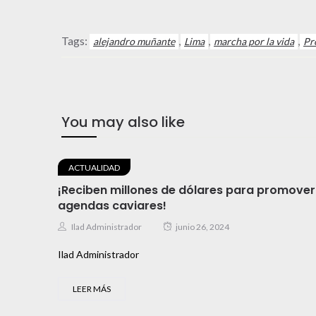
Tags:
,
,
,
alejandro muñante
Lima
marcha por la vida
Pr
You may also like
ACTUALIDAD
¡Reciben millones de dólares para promover
agendas caviares!
Ilad Administrador
junio 26, 2024
Ilad Administrador
LEER MÁS