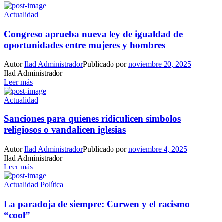
Actualidad
Congreso aprueba nueva ley de igualdad de
oportunidades entre mujeres y hombres
Autor
Ilad Administrador
Publicado por
noviembre 20, 2025
Ilad Administrador
Leer más
Actualidad
Sanciones para quienes ridiculicen símbolos
religiosos o vandalicen iglesias
Autor
Ilad Administrador
Publicado por
noviembre 4, 2025
Ilad Administrador
Leer más
Actualidad
Política
La paradoja de siempre: Curwen y el racismo
“cool”