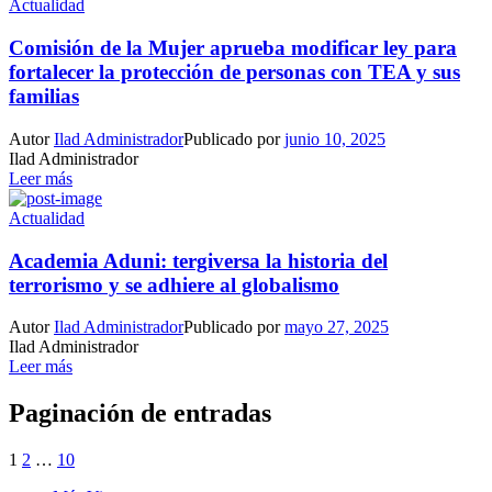
Actualidad
Comisión de la Mujer aprueba modificar ley para
fortalecer la protección de personas con TEA y sus
familias
Autor
Ilad Administrador
Publicado por
junio 10, 2025
Ilad Administrador
Leer más
Actualidad
Academia Aduni: tergiversa la historia del
terrorismo y se adhiere al globalismo
Autor
Ilad Administrador
Publicado por
mayo 27, 2025
Ilad Administrador
Leer más
Paginación de entradas
1
2
…
10