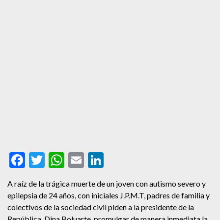
Facebook
Twitter
WhatsApp
Email
LinkedIn
A raíz de la trágica muerte de un joven con autismo severo y
epilepsia de 24 años, con iniciales J.P.M.T, padres de familia y
colectivos de la sociedad civil piden a la presidente de la
República,
Dina Boluarte
, promulgar de manera inmediata la