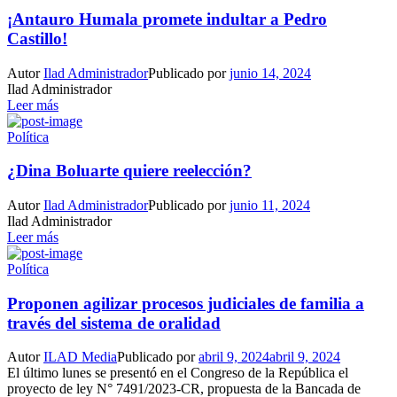
¡Antauro Humala promete indultar a Pedro
Castillo!
Autor
Ilad Administrador
Publicado por
junio 14, 2024
Ilad Administrador
Leer más
Política
¿Dina Boluarte quiere reelección?
Autor
Ilad Administrador
Publicado por
junio 11, 2024
Ilad Administrador
Leer más
Política
Proponen agilizar procesos judiciales de familia a
través del sistema de oralidad
Autor
ILAD Media
Publicado por
abril 9, 2024
abril 9, 2024
El último lunes se presentó en el Congreso de la República el
proyecto de ley N° 7491/2023-CR, propuesta de la Bancada de