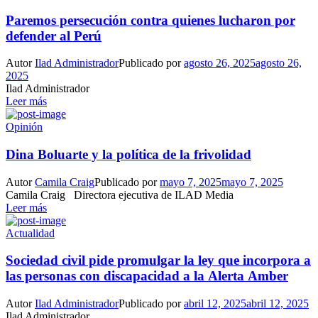
Paremos persecución contra quienes lucharon por
defender al Perú
Autor
Ilad Administrador
Publicado por
agosto 26, 2025
agosto 26,
2025
Ilad Administrador
Leer más
Opinión
Dina Boluarte y la política de la frivolidad
Autor
Camila Craig
Publicado por
mayo 7, 2025
mayo 7, 2025
Camila Craig Directora ejecutiva de ILAD Media
Leer más
Actualidad
Sociedad civil pide promulgar la ley que incorpora a
las personas con discapacidad a la Alerta Amber
Autor
Ilad Administrador
Publicado por
abril 12, 2025
abril 12, 2025
Ilad Administrador