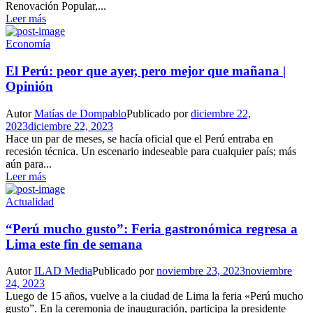
Renovación Popular,...
Leer más
Economía
El Perú: peor que ayer, pero mejor que mañana |
Opinión
Autor
Matías de Dompablo
Publicado por
diciembre 22,
2023
diciembre 22, 2023
Hace un par de meses, se hacía oficial que el Perú entraba en
recesión técnica. Un escenario indeseable para cualquier país; más
aún para...
Leer más
Actualidad
“Perú mucho gusto”: Feria gastronómica regresa a
Lima este fin de semana
Autor
ILAD Media
Publicado por
noviembre 23, 2023
noviembre
24, 2023
Luego de 15 años, vuelve a la ciudad de Lima la feria «Perú mucho
gusto”. En la ceremonia de inauguración, participa la presidente