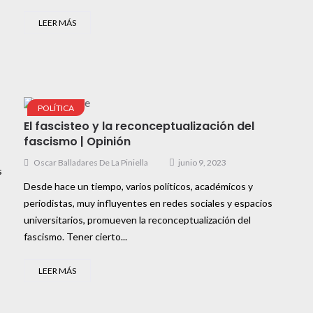
LEER MÁS
POLÍTICA
El fascisteo y la reconceptualización del
fascismo | Opinión
Oscar Balladares De La Piniella
junio 9, 2023
s
Desde hace un tiempo, varios políticos, académicos y
periodistas, muy influyentes en redes sociales y espacios
universitarios, promueven la reconceptualización del
fascismo. Tener cierto...
LEER MÁS