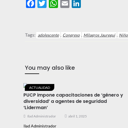
Facebook
Twitter
WhatsApp
Email
LinkedIn
Tags:
,
,
,
adolescente
Congreso
Milagros Jauregui
Niño
You may also like
ACTUALIDAD
PUCP impone capacitaciones de ‘género y
diversidad’ a agentes de seguridad
‘Liderman’
Ilad Administrador
abril 1, 2025
Ilad Administrador