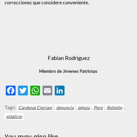
correcciones que considere conveniente.
Fabian Rodriguez
Miembro de Jóvenes Patriotas
Facebook
Twitter
WhatsApp
Email
LinkedIn
Tags:
,
,
,
,
,
Cardenal Cipriani
denuncia
iglesia
Perú
Religión
sidalicio
You may also like