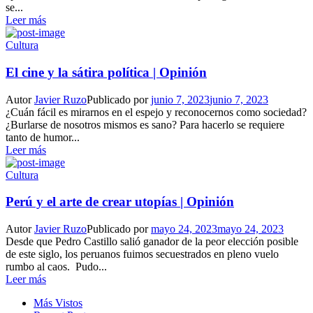
se...
Leer más
Cultura
El cine y la sátira política | Opinión
Autor
Javier Ruzo
Publicado por
junio 7, 2023
junio 7, 2023
¿Cuán fácil es mirarnos en el espejo y reconocernos como sociedad?
¿Burlarse de nosotros mismos es sano? Para hacerlo se requiere
tanto de humor...
Leer más
Cultura
Perú y el arte de crear utopías | Opinión
Autor
Javier Ruzo
Publicado por
mayo 24, 2023
mayo 24, 2023
Desde que Pedro Castillo salió ganador de la peor elección posible
de este siglo, los peruanos fuimos secuestrados en pleno vuelo
rumbo al caos. Pudo...
Leer más
Más Vistos