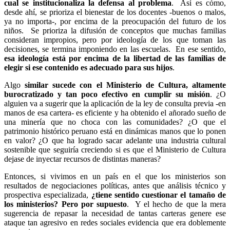
cual se institucionaliza la defensa al problema
. Así es cómo,
desde ahí, se prioriza el bienestar de los docentes -buenos o malos,
ya no importa-, por encima de la preocupación del futuro de los
niños. Se prioriza la difusión de conceptos que muchas familias
consideran impropios, pero por ideología de los que toman las
decisiones, se termina imponiendo en las escuelas. En ese sentido,
esa ideología está por encima de la libertad de las familias de
elegir si ese contenido es adecuado para sus hijos
.
Algo
similar sucede con el Ministerio de Cultura, altamente
burocratizado y tan poco efectivo en cumplir su misión
. ¿O
alguien va a sugerir que la aplicación de la ley de consulta previa -en
manos de esa cartera- es eficiente y ha obtenido el añorado sueño de
una minería que no choca con las comunidades? ¿O que el
patrimonio histórico peruano está en dinámicas manos que lo ponen
en valor? ¿O que ha logrado sacar adelante una industria cultural
sostenible que seguiría creciendo si es que el Ministerio de Cultura
dejase de inyectar recursos de distintas maneras?
Entonces, si vivimos en un país en el que los ministerios son
resultados de negociaciones políticas, antes que análisis técnico y
prospectiva especializada,
¿tiene sentido cuestionar el tamaño de
los ministerios? Pero por supuesto
. Y el hecho de que la mera
sugerencia de repasar la necesidad de tantas carteras genere ese
ataque tan agresivo en redes sociales evidencia que era doblemente