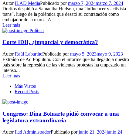
Autor
ILAD Media
Publicado por
marzo 7, 2024
marzo 7, 2024
Doritos despidió a Samantha Hudson, una “influencer y activista
trans”, luego de la polémica que desató su contratación como
embajador de la marca. A...
Leer más
Política
Corte IDH, ¿imparcial y democrática?
Autor
Raúl Labarthe
Publicado por
mayo 5, 2023
mayo 9, 2023
Extraído de Ad Populum. Con el informe que ha llegado a nuestro
país sobre la represión de las violentas protestas ha empezado un
intenso...
Leer más
Más Vistos
Recent Posts
Congreso: Dina Boluarte pidió convocar a una
legislatura extraordinaria
Autor
Ilad Administrador
Publicado por
junio 21, 2024
junio 24,