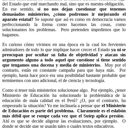
del Estado que esté marchando mal, sino que es nuestra obligación.
En ese sentido,
si no nos dejan cuestionar que tenemos
demasiados ministerios, ¿cómo podremos ir mejorando el
aparato estatal?
Se supone que así es como en democracia vamos
perfeccionando la forma como hacemos las cosas, como
solucionamos los problemas. Pero pretenden impedirnos que lo
hagamos.
Es curioso cómo vivimos en una época en la cual los fervientes
admiradores de todo lo que implique hacer crecer el Estado
ya ni se
preocupan por ocultar su falta de objetividad y atacan sin
argumento alguno a todo aquel que cuestione si tiene sentido
que tengamos una docena y media de ministerios
. Muy por el
contrario, están en constante campaña para que haya más. Por
ejemplo, hasta hace poco era una posibilidad bastante probable que
terminemos con uno adicional, el de ciencia y tecnología.
Como si tener más ministerios solucionase algo. Por ejemplo, ¿tener
Ministerio de Educación ha solucionado la problemática de la
educación de mala calidad en el Perú? ¿O, por el contrario, ha
empeorado la situación? Yo me inclinaría a pensar que
el Ministerio
de Educación es parte del problema. Claramente es el eslabón
más débil que se rompe cada vez que el Sutep aplica presión
.
Ahí es que se decide aligerar las evaluaciones, por ejemplo. O
donde se decide que se usarán tales o cuales textos educativos.