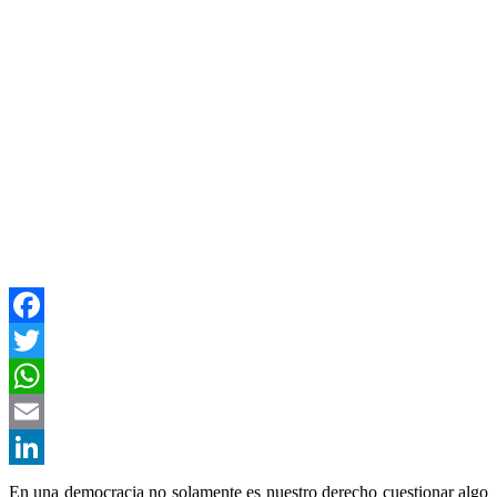
Facebook
Twitter
WhatsApp
Email
LinkedIn
En una democracia no solamente es nuestro derecho cuestionar algo