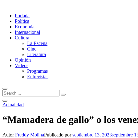
Portada
Política
Economía
Internacional
Cultura
La Escena
Cine
Literatura
Opinión
Videos
Programas
Entrevistas
Actualidad
“Mamadera de gallo” o los venez
Autor
Freddy Molina
Publicado por
septiembre 13, 2023
septiembre 1