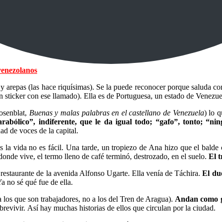
venezolanos
y arepas (las hace riquísimas). Se la puede reconocer porque saluda c
 sticker con ese llamado). Ella es de Portuguesa, un estado de Venezuel
Rosenblat,
Buenas y malas palabras en el castellano de Venezuela
) lo 
arabólico”, indiferente, que le da igual todo; “gafo”, tonto; “n
d de voces de la capital.
 la vida no es fácil. Una tarde, un tropiezo de Ana hizo que el balde 
 donde vive, el termo lleno de café terminó, destrozado, en el suelo.
El 
 restaurante de la avenida Alfonso Ugarte. Ella venía de Táchira.
El du
a no sé qué fue de ella.
 los que son trabajadores, no a los del Tren de Aragua).
Andan como g
revivir. Así hay muchas historias de ellos que circulan por la ciudad.