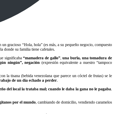
on un gracioso “Hola, hola” (es más, a su pequeño negocio, compuesto
a donde su familia tiene cafetales.
que significaba
“mamadera de gallo”
,
una burla, una tomadura de
ingún ningún”, negación
(expresión equivalente a nuestro “tampoco
con la tisana (bebida venezolana que parece un cóctel de frutas) se le
trabajo de un día echado a perder
.
eño del local la trataba mal; cuando le daba la gana no le pagaba
.
itanos por el mundo
, cambiando de domicilio, vendiendo caramelos