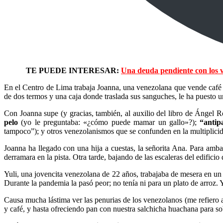
TE PUEDE INTERESAR:
Una deuda pendiente con los 
En el Centro de Lima trabaja Joanna, una venezolana que vende café 
de dos termos y una caja donde traslada sus sanguches, le ha puesto un
Con Joanna supe (y gracias, también, al auxilio del libro de Ángel 
pelo
(yo le preguntaba: «¿cómo puede mamar un gallo»?);
“antip
tampoco”); y otros venezolanismos que se confunden en la multiplicida
Joanna ha llegado con una hija a cuestas, la señorita Ana. Para ambas
derramara en la pista. Otra tarde, bajando de las escaleras del edificio
Yuli, una jovencita venezolana de 22 años, trabajaba de mesera en un
Durante la pandemia la pasó peor; no tenía ni para un plato de arroz. Y
Causa mucha lástima ver las penurias de los venezolanos (me refiero a
y café, y hasta ofreciendo pan con nuestra salchicha huachana para sob