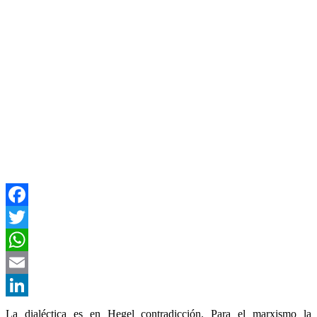
Facebook
Twitter
WhatsApp
Email
LinkedIn
La dialéctica es en Hegel contradicción. Para el marxismo la