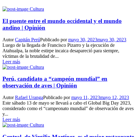
Cultura
El puente entre el mundo occidental y el mundo
andino | Opinión
Autor
Capitán Perú
Publicado por
mayo 30, 2023
mayo 30, 2023
Luego de la llegada de Francisco Pizarro y la ejecución de
Atahualpa, la noble estirpe incaica desapareció para siempre,
víctimas de la brutalidad de...
Leer más
Cultura
Perú, candidato a “campeón mundial” en
observación de aves | Opinión
Autor
Rafael Uranga
Publicado por
mayo 11, 2023
mayo 12, 2023
Este sábado 13 de mayo se llevará a cabo el Global Big Day 2023,
considerado como el “campeonato mundial” de observación de aves
y...
Leer más
Cultura
Central, de Virgilio Martínez, es el mejor restaurante