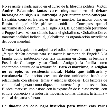
No se asiste a nada nuevo en el curso de la filosofía política.
Víctor
Andrés Belaunde, tantas veces ninguneado en el debate
ideológico del siglo XX, introdujo la
peruanidad
como concepto
.
La patria, como en Barrés, es tierra y muertos. La nación como en
Renán, el perdurable plebiscito cotidiano. Conceptos que el
marxismo debía destruir. En el siglo XXI, la globalización (estirando
a Popper) avanzó con cálculo hacia el globalismo. Globalización es
transnacionalidad individual, globalismo es organización orwelliana
del poder mundial.
Mientras la izquierda manipulaba el odio, la derecha hacía negocios.
¿Y qué debían destruir para satisfacer la memoria de Engels? A la
familia como institución (con raíz milenaria en Roma, si leemos a
Fustel de Coulanges y su Ciudad Antigua), la familia como
contrapeso natural de la revolución.
Para el marxismo, la religión
no es opio, es resistencia moral. Había que infiltrarla y
cuestionarla
. La nación crea un destino unificador, había que
relativizarla con ideales, temas y agendas globales. Los factores de
continuidad operan como diques de contención para la revolución.
El ideal marxista implosiona con la expansión de la clase media, con
el libre comercio y la industria moderna, con las iglesias, la familia y
el ideal de patria soberana.
La filosofía del odio logró inserción para minar esas vallas