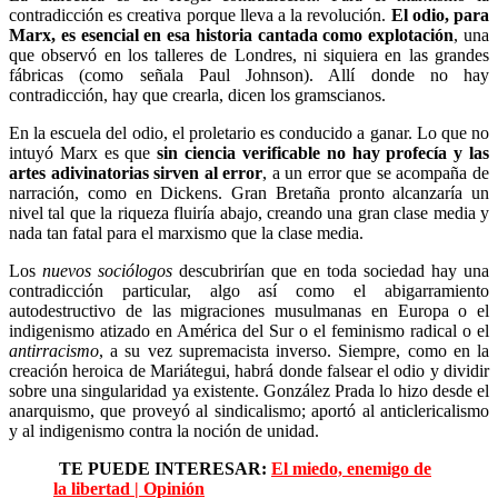
contradicción es creativa porque lleva a la revolución.
El odio, para
Marx, es esencial en esa historia cantada como explotación
, una
que observó en los talleres de Londres, ni siquiera en las grandes
fábricas (como señala Paul Johnson). Allí donde no hay
contradicción, hay que crearla, dicen los gramscianos.
En la escuela del odio, el proletario es conducido a ganar. Lo que no
intuyó Marx es que
sin ciencia verificable no hay profecía y las
artes adivinatorias sirven al error
, a un error que se acompaña de
narración, como en Dickens. Gran Bretaña pronto alcanzaría un
nivel tal que la riqueza fluiría abajo, creando una gran clase media y
nada tan fatal para el marxismo que la clase media.
Los
nuevos sociólogos
descubrirían que en toda sociedad hay una
contradicción particular, algo así como el abigarramiento
autodestructivo de las migraciones musulmanas en Europa o el
indigenismo atizado en América del Sur o el feminismo radical o el
antirracismo
, a su vez supremacista inverso. Siempre, como en la
creación heroica de Mariátegui, habrá donde falsear el odio y dividir
sobre una singularidad ya existente. González Prada lo hizo desde el
anarquismo, que proveyó al sindicalismo; aportó al anticlericalismo
y al indigenismo contra la noción de unidad.
TE PUEDE INTERESAR:
El miedo, enemigo de
la libertad | Opinión