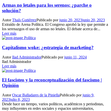
Armas no letales para los serenos: ¿parche o
solución?
Autor
Thaís Gutiérrez
Publicado por
junio 20, 2023
junio 20, 2023
Extraído de Arena Política. El Congreso aprobó la ley que permite a
los serenazgos el uso de armas no letales. El debate acerca de...
Leer más
Política
Capitalismo woke: ¿estrategia de marketing?
Autor
Ilad Administrador
Publicado por
junio 11, 2024
Ilad Administrador
Leer más
Política
El fascisteo y la reconceptualización del fascismo |
Opinión
Autor
Oscar Balladares de la Piniella
Publicado por
junio 9,
2023
julio 8, 2023
Desde hace un tiempo, varios políticos, académicos y periodistas,
muy influyentes en redes sociales y espacios universitarios,