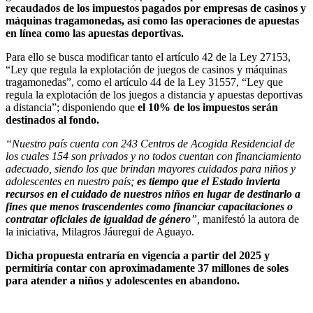
recaudados de los impuestos pagados por empresas de casinos y
máquinas tragamonedas, así como las operaciones de apuestas
en línea como las apuestas deportivas
.
Para ello se busca modificar tanto el artículo 42 de la Ley 27153,
“Ley que regula la explotación de juegos de casinos y máquinas
tragamonedas”, como el artículo 44 de la Ley 31557, “Ley que
regula la explotación de los juegos a distancia y apuestas deportivas
a distancia”; disponiendo que
el 10% de los impuestos serán
destinados al fondo.
“Nuestro país cuenta con 243 Centros de Acogida Residencial de
los cuales 154 son privados y no todos cuentan con financiamiento
adecuado, siendo los que brindan mayores cuidados para niños y
adolescentes en nuestro país;
es tiempo que el Estado invierta
recursos en el cuidado de nuestros niños en lugar de destinarlo a
fines que menos trascendentes como financiar capacitaciones o
contratar oficiales de igualdad de género
”
,
manifestó la autora de
la iniciativa, Milagros Jáuregui de Aguayo.
Dicha propuesta e
ntrar
í
a en vigencia a partir del 2025 y
permitir
í
a contar con aproximadamente 37 millones de soles
para atender a niños y adolescentes en abandono.