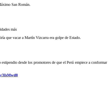
te Máximo San Román.
aridades más
ría que vacar a Martín Vizcarra era golpe de Estado.
to estipendio desde los promotores de que el Perú empiece a conformar
.ly/3IsMwd8