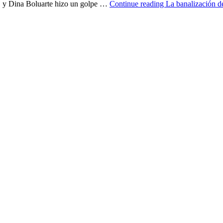
o, y Dina Boluarte hizo un golpe …
Continue reading
La banalización d