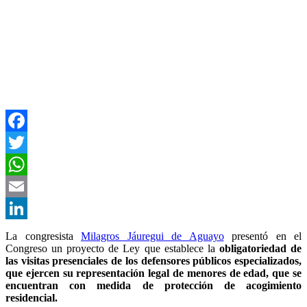
Facebook
Twitter
WhatsApp
Email
LinkedIn
La congresista
Milagros Jáuregui de Aguayo
presentó en el
Congreso un proyecto de Ley que establece la
obligatoriedad de
las visitas presenciales de los defensores públicos especializados,
que ejercen su representación legal de menores de edad, que se
encuentran con medida de protección de acogimiento
residencial.