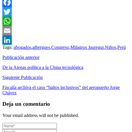
Facebook
Twitter
WhatsApp
Email
Tags:
abogados
,
albergues
,
Congreso
,
Milagros Jauregui
,
Niños
,
Perú
LinkedIn
Publicación anterior
De la Atenas política a la China tecnológica
Siguiente Publicación
Fiscalía archiva el caso “baños inclusivos” del aeropuerto Jorge
Chávez
Deja un comentario
Your email address will not be published.