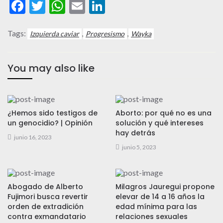
Facebook
Twitter
WhatsApp
Email
LinkedIn
Tags:
,
,
Izquierda caviar
Progresismo
Wayka
You may also like
¿Hemos sido testigos de
Aborto: por qué no es una
un genocidio? | Opinión
solución y qué intereses
hay detrás
junio 16, 2023
junio 5, 2023
Abogado de Alberto
Milagros Jauregui propone
Fujimori busca revertir
elevar de 14 a 16 años la
orden de extradición
edad mínima para las
contra exmandatario
relaciones sexuales