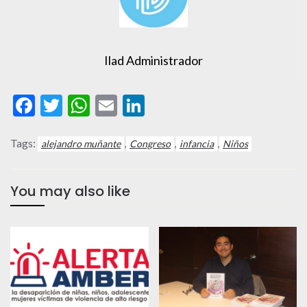
Ilad Administrador
Facebook
Twitter
WhatsApp
Email
LinkedIn
Tags:
,
,
,
alejandro muñante
Congreso
infancia
Niños
You may also like