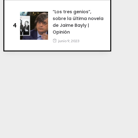
“Los tres genios”,
sobre la última novela
4
de Jaime Bayly |
Opinión
junio 9, 2023