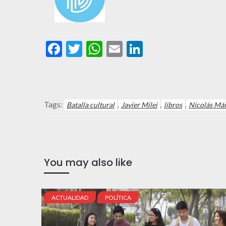
Facebook
Twitter
WhatsApp
Email
LinkedIn
Tags:
,
,
,
Batalla cultural
Javier Milei
libros
Nicolás Má
You may also like
ACTUALIDAD
POLÍTICA