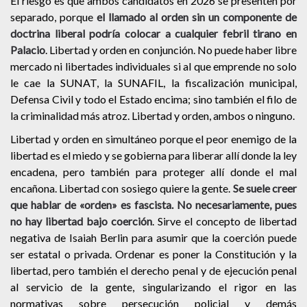
El riesgo es que ambos candidatos en 2026 se presenten por
separado, porque
el llamado al orden sin un componente de
doctrina liberal podría colocar a cualquier febril tirano en
Palacio
. Libertad y orden en conjunción. No puede haber libre
mercado ni libertades individuales si al que emprende no solo
le cae la SUNAT, la SUNAFIL, la fiscalización municipal,
Defensa Civil y todo el Estado encima; sino también el filo de
la criminalidad más atroz. Libertad y orden, ambos o ninguno.
Libertad y orden en simultáneo porque el peor enemigo de la
libertad es el miedo y se gobierna para liberar allí donde la ley
encadena, pero también para proteger allí donde el mal
encañona. Libertad con sosiego quiere la gente.
Se suele creer
que hablar de «orden» es fascista. No necesariamente, pues
no hay libertad bajo coerción
. Sirve el concepto de libertad
negativa de Isaiah Berlin para asumir que la coerción puede
ser estatal o privada. Ordenar es poner la Constitución y la
libertad, pero también el derecho penal y de ejecución penal
al servicio de la gente, singularizando el rigor en las
normativas sobre persecución policial y demás