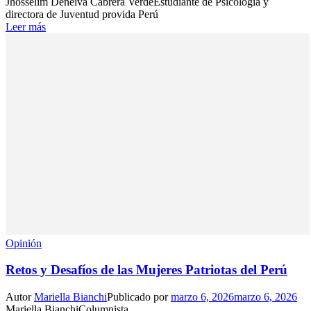
Jhosselim Deneiva Cabrera VerdeEstudiante de Psicología y
directora de Juventud provida Perú
Leer más
Opinión
Retos y Desafíos de las Mujeres Patriotas del Perú
Autor
Mariella Bianchi
Publicado por
marzo 6, 2026
marzo 6, 2026
Mariella BianchiColumnista