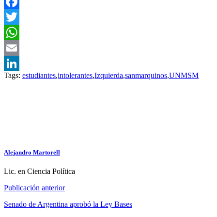
Facebook
Twitter
WhatsApp
Email
Tags:
estudiantes
,
intolerantes
,
Izquierda
,
sanmarquinos
,
UNMSM
LinkedIn
Alejandro Martorell
Lic. en Ciencia Política
Publicación anterior
Senado de Argentina aprobó la Ley Bases