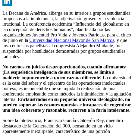
Email
LinkedIn
La Decana de América, alberga en su interior a grupos estudiantiles
propensos a la intolerancia, la adjetivación grosera y la violencia
irracional. La conferencia académica “Influencia del globalismo en
la concepción de derechos humanos”, planificada por las
organizaciones Juventud Pro Vida y Jóvenes Patriotas, para el cinco
de junio en la
Universidad Nacional Mayor de San Marcos
, y que
tuvo entre sus panelistas al congresista Alejandro Muñante, fue
suspendida por hostilidades demostradas por grupos estudiantiles
radicales.
No caemos en juicios desproporcionados, cuando afirmamos:
¡La esquelética inteligencia de sus miembros, se limita a
maldecir impunemente a quien razona diferente!
La universidad
es la casa del saber y el epicentro de las operaciones intelectuales;
por eso, es inconcebible que se impida la realización de una
conferencia empleando como métodos la intimidación y la agitación
interna.
Enclaustrados en su pequeño universo ideologizado, no
pueden soportar las razones opuestas e incapaces de engendrar
una idea coherente y razonable, recurren a la furia intolerante.
Sobre la intolerancia, Francisco García-Calderón Rey, miembro
destacado de la Generación del 900, pensando en un vicio
aparentemente inextirpable, característico de una porción