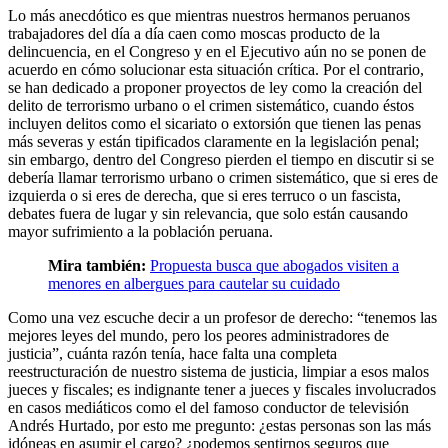
Lo más anecdótico es que mientras nuestros hermanos peruanos
trabajadores del día a día caen como moscas producto de la
delincuencia, en el Congreso y en el Ejecutivo aún no se ponen de
acuerdo en cómo solucionar esta situación crítica. Por el contrario,
se han dedicado a proponer proyectos de ley como la creación del
delito de terrorismo urbano o el crimen sistemático, cuando éstos
incluyen delitos como el sicariato o extorsión que tienen las penas
más severas y están tipificados claramente en la legislación penal;
sin embargo, dentro del Congreso pierden el tiempo en discutir si se
debería llamar terrorismo urbano o crimen sistemático, que si eres de
izquierda o si eres de derecha, que si eres terruco o un fascista,
debates fuera de lugar y sin relevancia, que solo están causando
mayor sufrimiento a la población peruana.
Mira también:
Propuesta busca que abogados visiten a
menores en albergues para cautelar su cuidado
Como una vez escuche decir a un profesor de derecho: “tenemos las
mejores leyes del mundo, pero los peores administradores de
justicia”, cuánta razón tenía, hace falta una completa
reestructuración de nuestro sistema de justicia, limpiar a esos malos
jueces y fiscales; es indignante tener a jueces y fiscales involucrados
en casos mediáticos como el del famoso conductor de televisión
Andrés Hurtado, por esto me pregunto: ¿estas personas son las más
idóneas en asumir el cargo? ¿podemos sentirnos seguros que