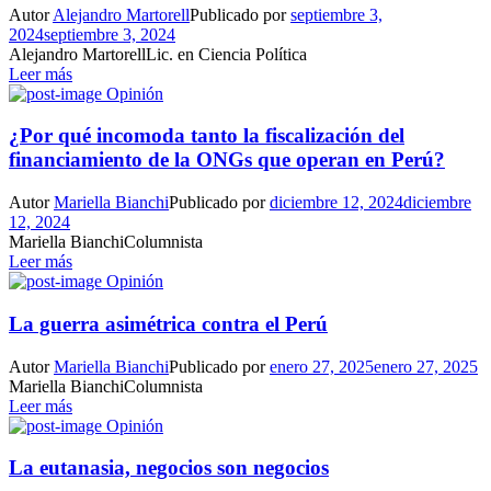
Autor
Alejandro Martorell
Publicado por
septiembre 3,
2024
septiembre 3, 2024
Alejandro MartorellLic. en Ciencia Política
Leer más
Opinión
¿Por qué incomoda tanto la fiscalización del
financiamiento de la ONGs que operan en Perú?
Autor
Mariella Bianchi
Publicado por
diciembre 12, 2024
diciembre
12, 2024
Mariella BianchiColumnista
Leer más
Opinión
La guerra asimétrica contra el Perú
Autor
Mariella Bianchi
Publicado por
enero 27, 2025
enero 27, 2025
Mariella BianchiColumnista
Leer más
Opinión
La eutanasia, negocios son negocios