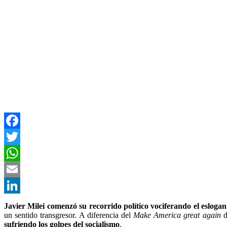
Facebook
Twitter
WhatsApp
Email
LinkedIn
Javier Milei comenzó su recorrido político vociferando el esloga
un sentido transgresor. A diferencia del
Make America great again
d
sufriendo los golpes del socialismo
.