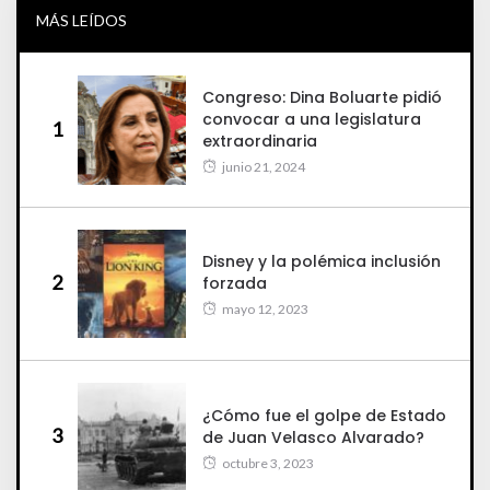
MÁS LEÍDOS
Congreso: Dina Boluarte pidió
convocar a una legislatura
1
extraordinaria
junio 21, 2024
Disney y la polémica inclusión
2
forzada
mayo 12, 2023
¿Cómo fue el golpe de Estado
3
de Juan Velasco Alvarado?
octubre 3, 2023