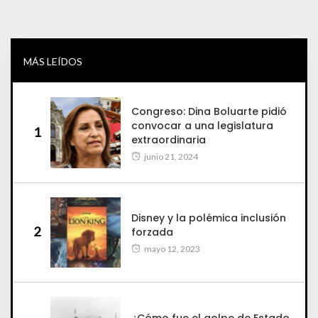
MÁS LEÍDOS
Congreso: Dina Boluarte pidió
convocar a una legislatura
1
extraordinaria
junio 21, 2024
Disney y la polémica inclusión
2
forzada
mayo 12, 2023
¿Cómo fue el golpe de Estado