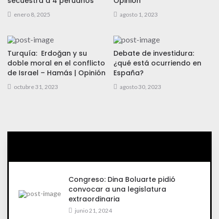
secuestra a 4 peruanos
Opinión
enero 8, 2025
agosto 1, 2023
Turquía: Erdoğan y su
Debate de investidura:
doble moral en el conflicto
¿qué está ocurriendo en
de Israel – Hamás | Opinión
España?
octubre 31, 2023
agosto 30, 2023
Congreso: Dina Boluarte pidió
convocar a una legislatura
extraordinaria
junio 21, 2024